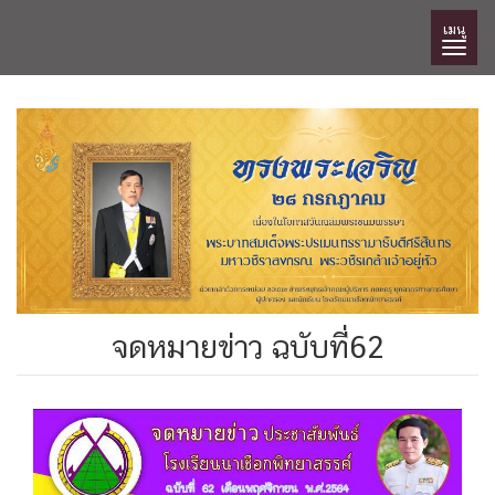
เมนู
จดหมายข่าว ฉบับที่62