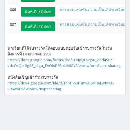
006
การสอบแข่งขันความเป็นเลิศทางวิทยาศาสต
พิมพ์เกียรติบัตร
007
การสอบแข่งขันความเป็นเลิศทางวิทยาศาสต
พิมพ์เกียรติบัตร
นักเรียนที่ได้รับรางวัลให้ตอบแบบตอบรับเข้ารับรางวัล ในวัน
อังคารที่ 14 มกราคม 2568
https://docs.google.com/forms/d/e/1FAIpQLScjyu_ohd45Hz-
vdcOxQb-9g86_Uiga_EvObiP93pk2i6GY3A/viewform?usp=sharing
หนังสือเชิญเข้าร่วมรับรางวัล
https://drive.google.com/file/d/1rT4_-vxPYmwU6MHeLWt47g-
v96WNE5AW/view?usp=sharing